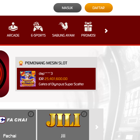
MASUK
DAFTAR
ARCADE
E-SPORTS
SABUNG AYAM
PROMOSI
PEMENANG MESIN SLOT
dap****3
IDR
25,401,600.00
Gates of Olympus Super Scatter
papin****9
IDR
6,624,350.00
Gates of Olympus Super Scatter
i
i
i
arush****h
IDR
5,991,300.00
No Limit City
Starlight Princess™ 1000
Fachai
Jili
mawans****i