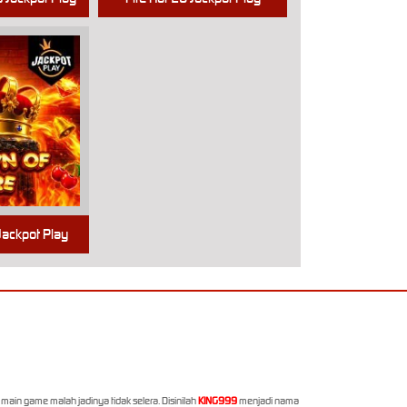
Mahjong Wins 2
 Jackpot Play
 main game malah jadinya tidak selera. Disinilah
KING999
menjadi nama