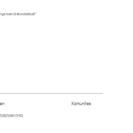
a main di situs eksklusif."
an
Komunitas
5965961540