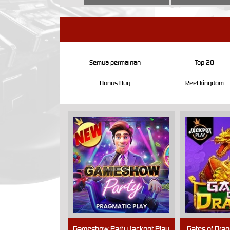
Semua permainan
Top 20
Bonus Buy
Reel kingdom
Gameshow Party Jackpot Play
Gates of Drag