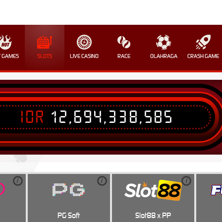
T GAMES
SLOTS
LIVE CASINO
RACE
OLAHRAGA
CRASH GAME
IDR
12,694,338,585
i
i
i
a
PG Soft
Slot88 x PP