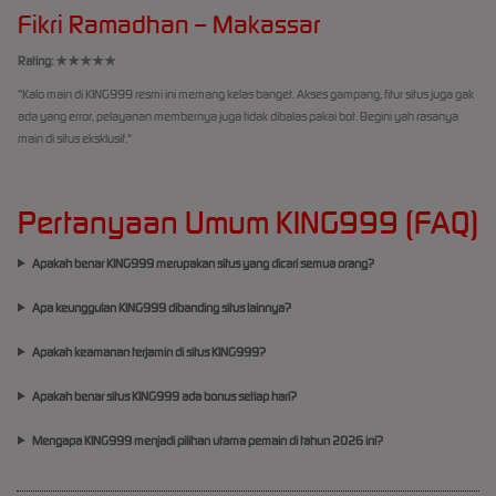
Fikri Ramadhan – Makassar
Rating: ★★★★★
"Kalo main di KING999 resmi ini memang kelas banget. Akses gampang, fitur situs juga gak
ada yang error, pelayanan membernya juga tidak dibalas pakai bot. Begini yah rasanya
main di situs eksklusif."
Pertanyaan Umum KING999 (FAQ)
Apakah benar KING999 merupakan situs yang dicari semua orang?
Apa keunggulan KING999 dibanding situs lainnya?
Apakah keamanan terjamin di situs KING999?
Apakah benar situs KING999 ada bonus setiap hari?
Mengapa KING999 menjadi pilihan utama pemain di tahun 2026 ini?