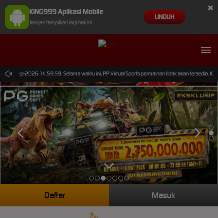
×
KING999 Aplikasi Mobile
UNDUH
Jangan tampilkan lagi hari ini
i 30-Sep-2026 14.59.59. Selama waktu ini, PP Virtual Sports permainan tidak akan tersedia. K
Daftar
Masuk