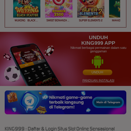
WUKONG - BLACK SCATTER
SWEET BONANZA 2500
SUPER ELEMENTS 2
MAHJONG WAYS
UNDUH
KING999 APP
Nikmati berbagai permainan dalam satu
genggaman
UNDUH
PANDUAN INSTALASI
KING999 - Daftar & Login Situs Slot Online Sensasional