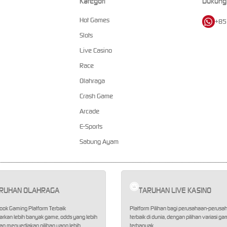
Kategori
Dukung
Hot Games
+85
Slots
Live Casino
Race
Olahraga
Crash Game
Arcade
E-Sports
Sabung Ayam
RUHAN OLAHRAGA
TARUHAN LIVE KASINO
ook Gaming Platform Terbaik
Platform Pilihan bagi perusahaan-perusa
kan lebih banyak game, odds yang lebih
terbaik di dunia, dengan pilihan variasi g
 dan menyediakan pilihan yang lebih
terbanyak