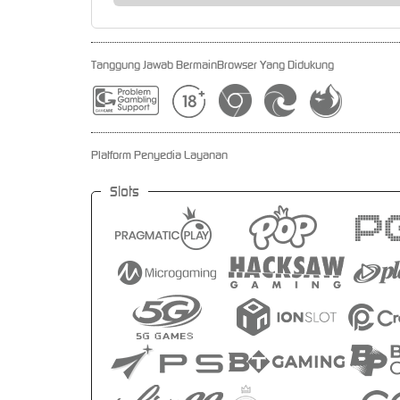
Tanggung Jawab Bermain
Browser Yang Didukung
Platform Penyedia Layanan
Slots