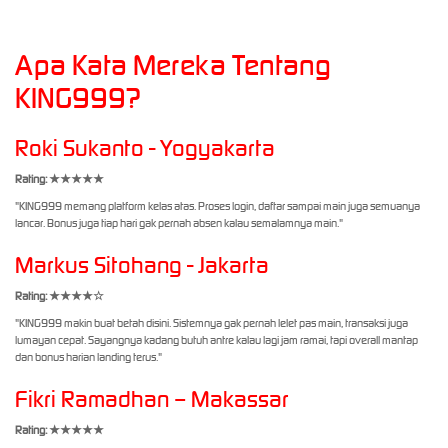
Apa Kata Mereka Tentang
KING999?
Roki Sukanto - Yogyakarta
Rating: ★★★★★
"KING999 memang platform kelas atas. Proses login, daftar sampai main juga semuanya
lancar. Bonus juga tiap hari gak pernah absen kalau semalamnya main."
Markus Sitohang - Jakarta
Rating: ★★★★☆
"KING999 makin buat betah disini. Sistemnya gak pernah lelet pas main, transaksi juga
lumayan cepat. Sayangnya kadang butuh antre kalau lagi jam ramai, tapi overall mantap
dan bonus harian landing terus."
Fikri Ramadhan – Makassar
Rating: ★★★★★