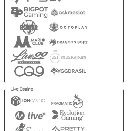
Live Casino