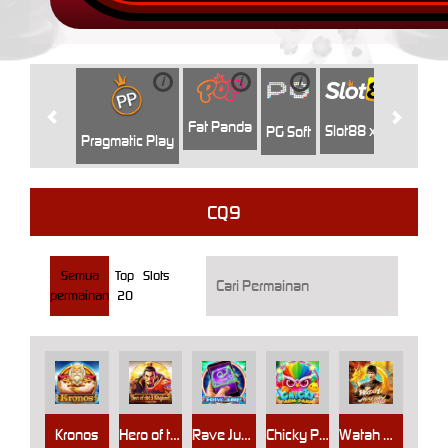
i
i
i
i
i
Facha
Fat Panda
Slot88 x PP
PG Soft
Pragmatic Play
CQ9
Semua
Top
Slots
permainan
20
Kronos
Hero of the 3 Kingdoms - Cao Cao
Rave Jump Mobile
Chicky Parm Parm
Watah Master Turbo