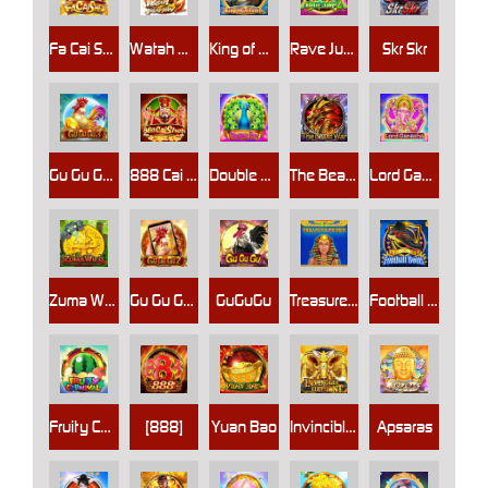
Fa Cai Shen
Watah Master 2
King of Atlantis
Rave Jump 2
Skr Skr
Gu Gu Gu 3
888 Cai Shen
Double Fly
The Beast War
Lord Ganesha
Zuma Wild
Gu Gu Gu 2 M
GuGuGu
Treasure of Seti
Football Boots
Fruity Carnival
[888]
Yuan Bao
Invincible Elephant
Apsaras