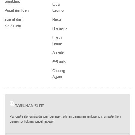
Gambling
Live
Pusat Bantuan
Casino
Syarat dan
Race
Ketentuan
Olahraga
Crash
Game
Arcade
E-Sports
Sabung
Ayam
TARUHAN SLOT
Penyedia slot online dengan beragam pilihan game menarik yang memudahkan
pemain untuk mencapai jackpot