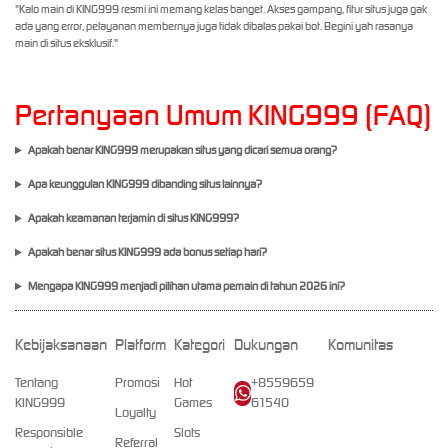
"Kalo main di KING999 resmi ini memang kelas banget. Akses gampang, fitur situs juga gak
ada yang error, pelayanan membernya juga tidak dibalas pakai bot. Begini yah rasanya
main di situs eksklusif."
Pertanyaan Umum KING999 (FAQ)
Apakah benar KING999 merupakan situs yang dicari semua orang?
Apa keunggulan KING999 dibanding situs lainnya?
Apakah keamanan terjamin di situs KING999?
Apakah benar situs KING999 ada bonus setiap hari?
Mengapa KING999 menjadi pilihan utama pemain di tahun 2026 ini?
Kebijaksanaan
Platform
Kategori
Dukungan
Komunitas
Tentang
Promosi
Hot
+8559659
KING999
Games
61540
Loyalty
Responsible
Slots
Referral