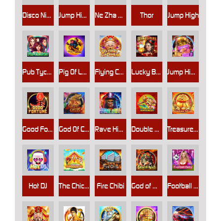
Disco Night
Jump Higher
Ne Zha Advent
Thor
Jump High
Pub Tycoon
Pig Of Luck
Flying Cai Shen
Lucky Boxes
Jump Higher Mobile
Good Fortune
God Of Chess
Rave High
Double Happiness
Treasure House
Hot DJ
The Chicken House
Fire Chibi
God of War M
Football Baby