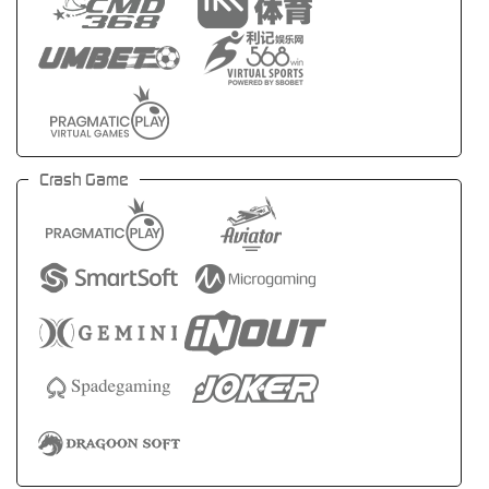
Crash Game