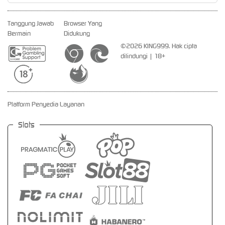
Tanggung Jawab
Browser Yang
Bermain
Didukung
©2026 KING999. Hak cipta
dilindungi | 18+
Platform Penyedia Layanan
Slots