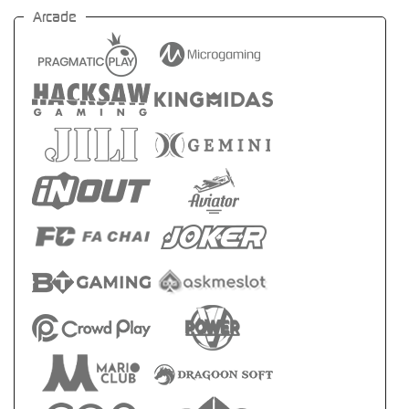
Arcade