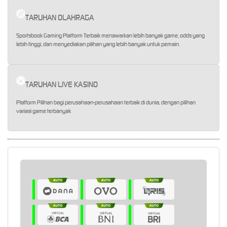
TARUHAN OLAHRAGA
Sportsbook Gaming Platform Terbaik menawarkan lebih banyak game, odds yang
lebih tinggi, dan menyediakan pilihan yang lebih banyak untuk pemain.
TARUHAN LIVE KASINO
Platform Pilihan bagi perusahaan-perusahaan terbaik di dunia, dengan pilihan
variasi game terbanyak