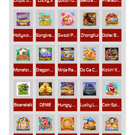
Cirque de fous
Lucky 3
Queen Of Dead
Sakura Legend
Pharaoh's Gold
Hollywood Pets
Songkran Festival
Sweet POP
ZhongKui
Dollar Bomb
Monster Hunter
Dragon Ball
Ninja Raccoon
Oo Ga Cha Ka
Kickin' Kash
Beanstalk
GENIE
Hungry Cats
Lucky Legend
Coin Spinner