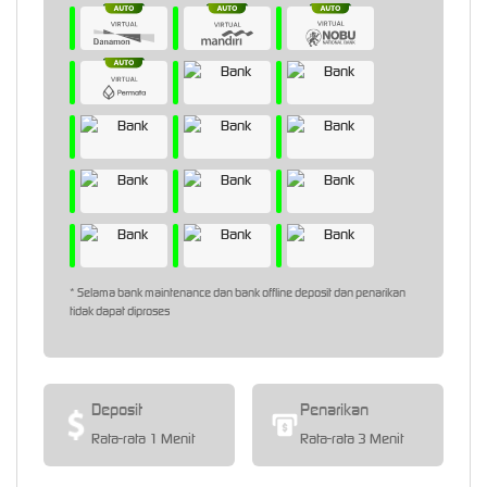
* Selama bank maintenance dan bank offline deposit dan penarikan
tidak dapat diproses
Deposit
Penarikan
Rata-rata 1 Menit
Rata-rata 3 Menit