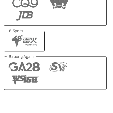
E-Sports
Sabung Ayam