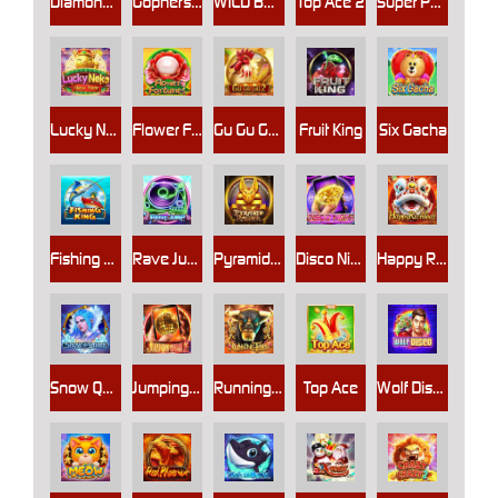
Diamond Treasure
Gophers War
WILD BOUNTY 2
Top Ace 2
Super Power Bank
Lucky Neko New Year
Flower Fortunes
Gu Gu Gu2
Fruit King
Six Gacha
Fishing King
Rave Jump
Pyramid Raider
Disco Night M
Happy Rich Year
Snow Queen
Jumping Mobile
Running Toro
Top Ace
Wolf Disco