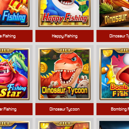
 Fishing
Happy Fishing
Dinosaur T
tar Fishing
Dinosaur Tycoon
Bombing F