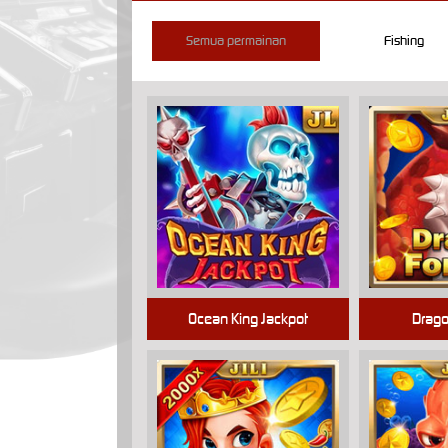
Semua permainan
Fishing
Ocean King Jackpot
Drago