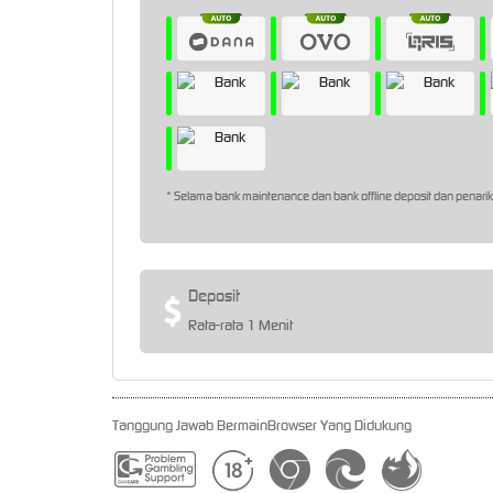
* Selama bank maintenance dan bank offline deposit dan penarik
Deposit
Rata-rata 1 Menit
Tanggung Jawab Bermain
Browser Yang Didukung