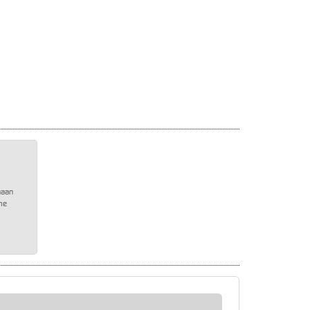
haan
ame