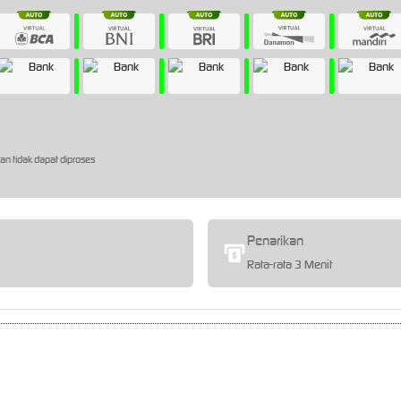
an tidak dapat diproses
Penarikan
Rata-rata 3 Menit