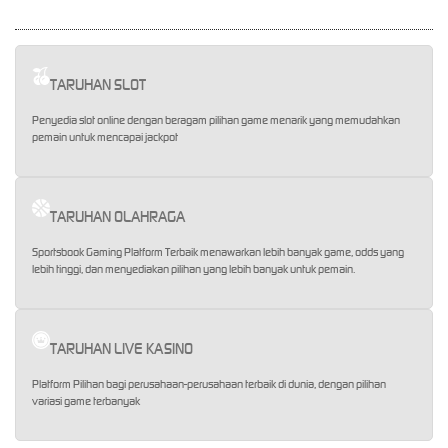
TARUHAN SLOT
Penyedia slot online dengan beragam pilihan game menarik yang memudahkan
pemain untuk mencapai jackpot
TARUHAN OLAHRAGA
Sportsbook Gaming Platform Terbaik menawarkan lebih banyak game, odds yang
lebih tinggi, dan menyediakan pilihan yang lebih banyak untuk pemain.
TARUHAN LIVE KASINO
Platform Pilihan bagi perusahaan-perusahaan terbaik di dunia, dengan pilihan
variasi game terbanyak