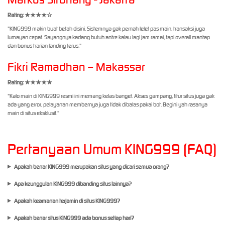
Rating: ★★★★☆
"KING999 makin buat betah disini. Sistemnya gak pernah lelet pas main, transaksi juga
lumayan cepat. Sayangnya kadang butuh antre kalau lagi jam ramai, tapi overall mantap
dan bonus harian landing terus."
Fikri Ramadhan – Makassar
Rating: ★★★★★
"Kalo main di KING999 resmi ini memang kelas banget. Akses gampang, fitur situs juga gak
ada yang error, pelayanan membernya juga tidak dibalas pakai bot. Begini yah rasanya
main di situs eksklusif."
Pertanyaan Umum KING999 (FAQ)
Apakah benar KING999 merupakan situs yang dicari semua orang?
Apa keunggulan KING999 dibanding situs lainnya?
Apakah keamanan terjamin di situs KING999?
Apakah benar situs KING999 ada bonus setiap hari?