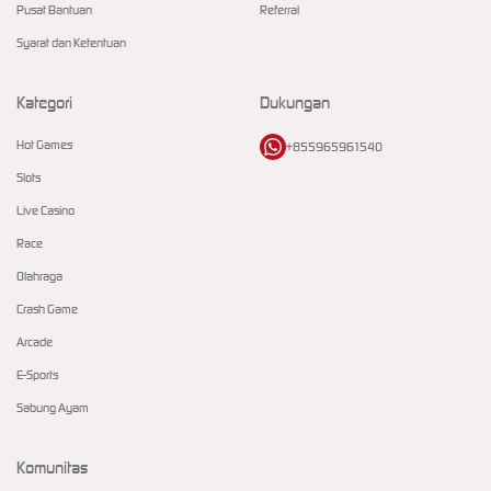
Pusat Bantuan
Referral
Syarat dan Ketentuan
Kategori
Dukungan
Hot Games
+855965961540
Slots
Live Casino
Race
Olahraga
Crash Game
Arcade
E-Sports
Sabung Ayam
Komunitas