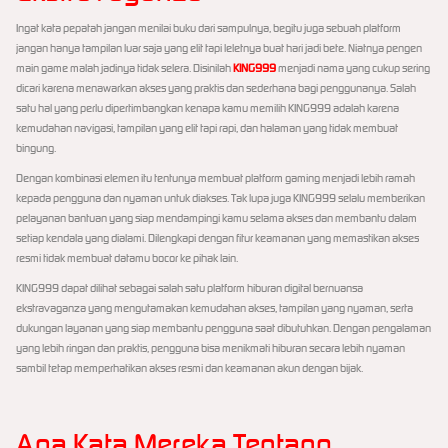
Ingat kata pepatah jangan menilai buku dari sampulnya, begitu juga sebuah platform
jangan hanya tampilan luar saja yang elit tapi leletnya buat hari jadi bete. Niatnya pengen
main game malah jadinya tidak selera. Disinilah
KING999
menjadi nama yang cukup sering
dicari karena menawarkan akses yang praktis dan sederhana bagi penggunanya. Salah
satu hal yang perlu dipertimbangkan kenapa kamu memilih KING999 adalah karena
kemudahan navigasi, tampilan yang elit tapi rapi, dan halaman yang tidak membuat
bingung.
Dengan kombinasi elemen itu tentunya membuat platform gaming menjadi lebih ramah
kepada pengguna dan nyaman untuk diakses. Tak lupa juga KING999 selalu memberikan
pelayanan bantuan yang siap mendampingi kamu selama akses dan membantu dalam
setiap kendala yang dialami. Dilengkapi dengan fitur keamanan yang memastikan akses
resmi tidak membuat datamu bocor ke pihak lain.
KING999 dapat dilihat sebagai salah satu platform hiburan digital bernuansa
ekstravaganza yang mengutamakan kemudahan akses, tampilan yang nyaman, serta
dukungan layanan yang siap membantu pengguna saat dibutuhkan. Dengan pengalaman
yang lebih ringan dan praktis, pengguna bisa menikmati hiburan secara lebih nyaman
sambil tetap memperhatikan akses resmi dan keamanan akun dengan bijak.
Apa Kata Mereka Tentang